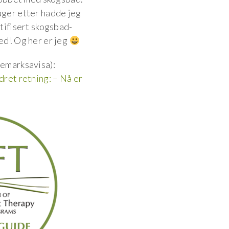
ager etter hadde jeg
rtifisert skogsbad-
med! Og her er jeg
lemarksavisa):
dret retning: – Nå er