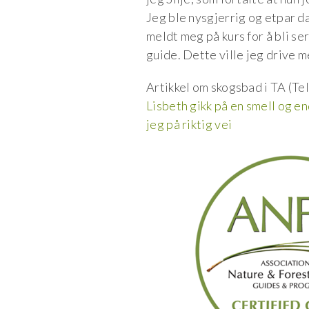
Jeg ble nysgjerrig og etpar d
meldt meg på kurs for å bli se
guide. Dette ville jeg drive 
Artikkel om skogsbad i TA (Te
Lisbeth gikk på en smell og en
jeg på riktig vei