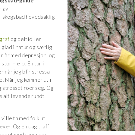
kogsbad-guide
m av
yr skogsbad hovedsaklig
graf
og deltid i en
 glad i natur og særlig
en år med depresjon, og
stor hjelp. En tur i
r når jeg blir stressa
re. Når jeg kommer ut i
g stresset roer seg. Og
e alt levende rundt
ville ta med folk ut i
ever. Og en dag traff
 jobbet med skogsbad.