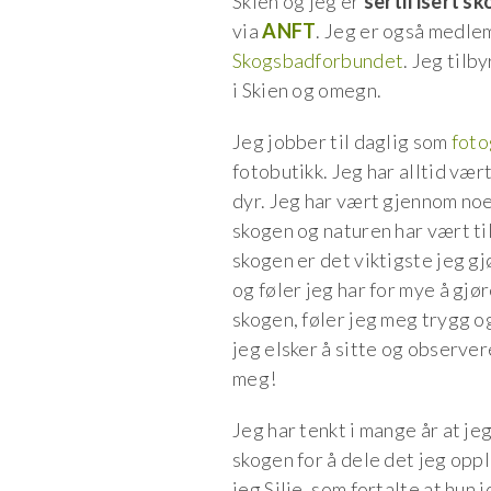
Skien og jeg er
sertifisert s
via
ANFT
. Jeg er også medle
Skogsbadforbundet
. Jeg tilb
i Skien og omegn.
Jeg jobber til daglig som
foto
fotobutikk. Jeg har alltid vært
dyr. Jeg har vært gjennom no
skogen og naturen har vært til 
skogen er det viktigste jeg gjø
og føler jeg har for mye å gjø
skogen, føler jeg meg trygg o
jeg elsker å sitte og observer
meg!
Jeg har tenkt i mange år at jeg 
skogen for å dele det jeg oppl
jeg Silje, som fortalte at hun