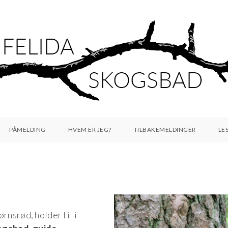
PÅMELDING
HVEM ER JEG?
TILBAKEMELDINGER
LE
rnsrød, holder til i